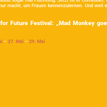
d sogar mal Flüchtling. Jetzt ist er Comedian. 
ur macht, um Frauen kennenzulernen. Und weil er 
r Future Festival: „Mad Monkey goes
ai
–
27. Mai
–
29. Mai