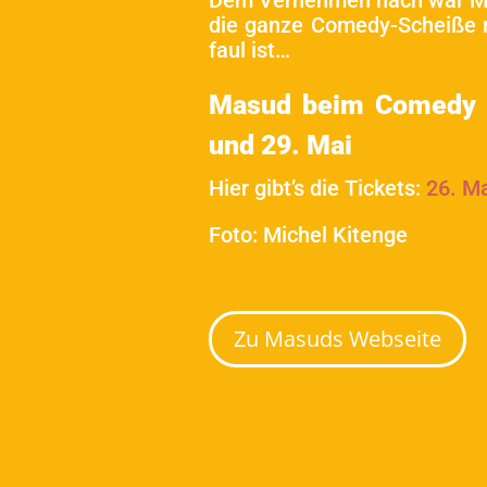
Dem Vernehmen nach war Masu
die ganze Comedy-Scheiße n
faul ist…
Masud beim Comedy fo
und 29. Mai
Hier gibt’s die Tickets:
26. M
Foto: Michel Kitenge
Zu Masuds Webseite